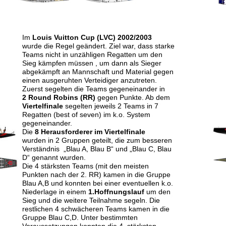
Im 
Louis
Vuitton Cup (LVC) 2002/2003
wurde die Regel geändert. Ziel war, dass starke 
Teams nicht in unzähligen Regatten um den 
Sieg kämpfen müssen , um dann als Sieger 
abgekämpft an Mannschaft und Material gegen 
einen ausgeruhten Verteidiger anzutreten.
Zuerst segelten die Teams gegeneinander in 
2 Round Robins (RR)
 gegen Punkte. Ab dem 
Viertelfinale
 segelten jeweils 2 Teams in 7 
Regatten (best of seven) im k.o. System 
gegeneinander.
Die 
8 Herausforderer im Viertelfinale
wurden in 2 Gruppen geteilt, die zum besseren 
Verständnis  „Blau A, Blau B“ und „Blau C, Blau 
D“ genannt wurden. 
Die 4 stärksten Teams (mit den meisten 
Punkten nach der 2. RR) kamen in die Gruppe 
Blau A,B und konnten bei einer eventuellen k.o. 
Niederlage in einem 
1.Hoffnungslauf
 um den 
Sieg und die weitere Teilnahme segeln. Die 
restlichen 4 schwächeren Teams kamen in die 
Gruppe Blau C,D. Unter bestimmten 