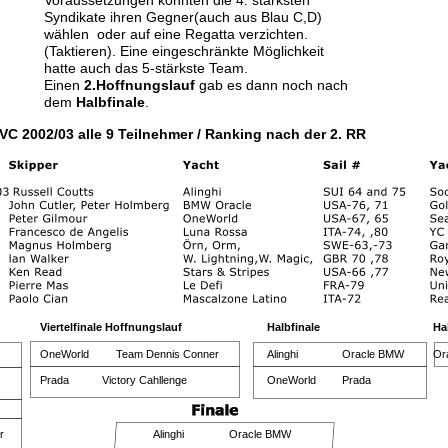
Voraussetzungen konnten die 4. stärksten 
Syndikate ihren Gegner(auch aus Blau C,D) 
wählen  oder auf eine Regatta verzichten. 
(Taktieren). Eine eingeschränkte Möglichkeit 
hatte auch das 5-stärkste Team.
Einen 
2.Hoffnungslauf
 gab es dann noch nach 
dem 
Halbfinale
.
VC 2002/03 alle 9 Teilnehmer / Ranking nach der 2. RR
Viertelfinale Hoffnungslauf
Halbfinale
     
OneWorld 
Team Dennis Conner
Alinghi
Oracle BMW 
     O
Prada           Victory Cahllenge 
OneWorld 
Prada 
r
Alinghi
Oracle BMW