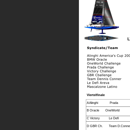
L
Viertelfinale
A Alinghi
 Prada
B Oracle       OneWorld  
C Victory
Le Defi
D GBR Ch.
Team D.Conne