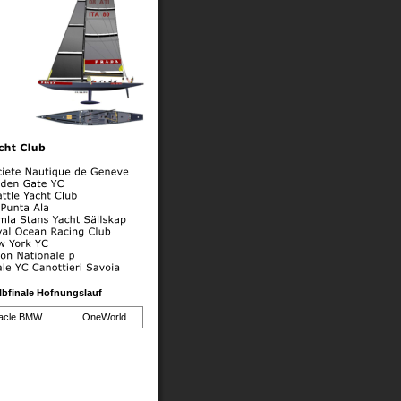
Halbfinale Hofnungslauf
racle BMW 
   OneWorld