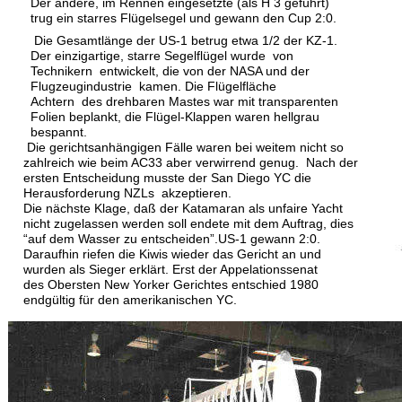
Der andere, im Rennen eingesetzte (als H 3 geführt) 
trug ein starres Flügelsegel und gewann den Cup 2:0.  
Die Gesamtlänge der US-1 betrug etwa 1/2 der KZ-1. 
Der einzigartige, starre Segelflügel wurde  von 
Technikern  entwickelt, die von der NASA und der 
Flugzeugindustrie  kamen. Die Flügelfläche 
Achtern  des drehbaren Mastes war mit transparenten 
Folien beplankt, die Flügel-Klappen waren hellgrau 
bespannt.
Die gerichtsanhängigen Fälle waren bei weitem nicht so 
zahlreich wie beim AC33 aber verwirrend genug.  Nach der 
ersten Entscheidung musste der San Diego YC die 
Herausforderung NZLs  akzeptieren. 
Die nächste Klage, daß der Katamaran als unfaire Yacht 
nicht zugelassen werden soll endete mit dem Auftrag, dies 
“auf dem Wasser zu entscheiden”.US-1 gewann 2:0. 
Daraufhin riefen die Kiwis wieder das Gericht an und 
wurden als Sieger erklärt. Erst der Appelationssenat 
des Obersten New Yorker Gerichtes entschied 1980 
endgültig für den amerikanischen YC. 